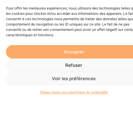
défi ! Plusieurs s’y perdent… Travaillons
Pour offrir les meilleures expériences, nous utilisons des technologies telles 
ensemble pour un message authentique et
les cookies pour stocker et/ou accéder aux informations des appareils. Le fai
puissant!
consentir à ces technologies nous permettra de traiter des données telles que
comportement de navigation ou les ID uniques sur ce site. Le fait de ne pas
consentir ou de retirer son consentement peut avoir un effet négatif sur cert
caractéristiques et fonctions.
«Au Québec, le
tier de la
Accepter
population
(34%) déclare
Refuser
ressentir cette
Voir les préférences
fatigue
climatique
Politique relative aux cookies
Politique de confidentialité
informationnelle.»
Champagne St-
Arnaud, V.,
Labonté, K.,