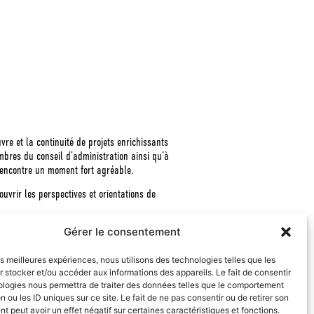
e et la continuité de projets enrichissants
mbres du conseil d’administration ainsi qu’à
 rencontre un moment fort agréable.
uvrir les perspectives et orientations de
Gérer le consentement
e concertation des aînés des Sources
, une
 André Bachand, Pauline Dumoulin et Michel
 lancement.
les meilleures expériences, nous utilisons des technologies telles que les
 stocker et/ou accéder aux informations des appareils. Le fait de consentir
ice de notre communauté.
ologies nous permettra de traiter des données telles que le comportement
n ou les ID uniques sur ce site. Le fait de ne pas consentir ou de retirer son
maine, accueillante et solidaire. Vous avez
 peut avoir un effet négatif sur certaines caractéristiques et fonctions.