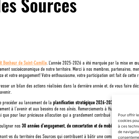
des Sources
tit Bonheur de Saint-Camille
. L’année 2025-2026 a été marquée par la mise en œuvr
ppement socioéconomique de notre territoire. Merci à nos membres, partenaires, me
e et votre engagement! Votre enthousiasme, votre participation ont fait de cette
sser un bilan des actions réalisées dans la dernière année et, de vous faire déco
avenir.
de procéder au lancement de la
planification stratégique 2026-2031
de la
Table d
vement à l’avenir et aux besoins de nos aînés. Remerciements à Hugues Grimard,
i que pour leur précieuse allocution qui a grandement contribué à la réussite du
Pour offrir 
cookies pour
souligner nos
30 années d’engagement, de concertation et de mobilisation au serv
à ces techn
de navigatio
venant·es du territoire des Sources qui contribuent à bâtir une communauté plus hu
consentement