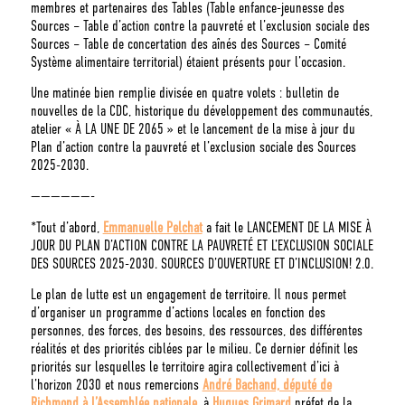
membres et partenaires des Tables (Table enfance-jeunesse des
Sources – Table d’action contre la pauvreté et l’exclusion sociale des
Sources – Table de concertation des aînés des Sources – Comité
Système alimentaire territorial) étaient présents pour l’occasion.
Une matinée bien remplie divisée en quatre volets : bulletin de
nouvelles de la CDC, historique du développement des communautés,
atelier « À LA UNE DE 2065 » et le lancement de la mise à jour du
Plan d’action contre la pauvreté et l’exclusion sociale des Sources
2025-2030.
——————-
*Tout d’abord,
Emmanuelle Pelchat
a fait le LANCEMENT DE LA MISE À
JOUR DU PLAN D’ACTION CONTRE LA PAUVRETÉ ET L’EXCLUSION SOCIALE
DES SOURCES 2025-2030. SOURCES D’OUVERTURE ET D’INCLUSION! 2.0.
Le plan de lutte est un engagement de territoire. Il nous permet
d’organiser un programme d’actions locales en fonction des
personnes, des forces, des besoins, des ressources, des différentes
réalités et des priorités ciblées par le milieu. Ce dernier définit les
priorités sur lesquelles le territoire agira collectivement d’ici à
l’horizon 2030 et nous remercions
André Bachand, député de
Richmond à l’Assemblée nationale
, à
Hugues Grimard
préfet de la