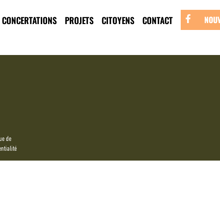
nheur de Saint-C
CONCERTATIONS
PROJETS
CITOYENS
CONTACT
NOUV
ue de
ntialité