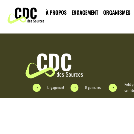
Le P’tit bo
À PROPOS
ENGAGEMENT
ORGANISMES
Politiq
Engagement
Organismes
confide