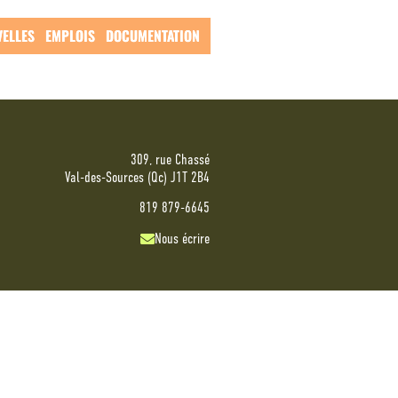
amille
ELLES
EMPLOIS
DOCUMENTATION
309, rue Chassé
Val-des-Sources (Qc) J1T 2B4
819 879-6645
Nous écrire