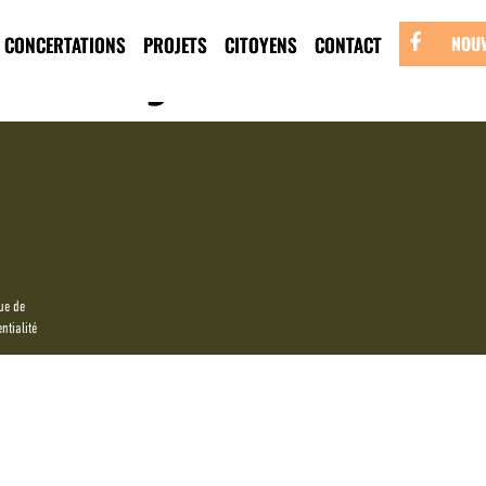
olet jeunesse
CONCERTATIONS
PROJETS
CITOYENS
CONTACT
NOUV
ue de
ntialité